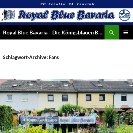
Suchen
Royal Blue Bavaria – Die Königsblauen Bayern
ZUM
PRIMÄR
INHALT
MENÜ
SPRINGEN
Schlagwort-Archive: Fans