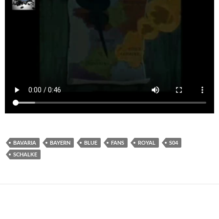
BAVARIA
BAYERN
BLUE
FANS
ROYAL
S04
SCHALKE