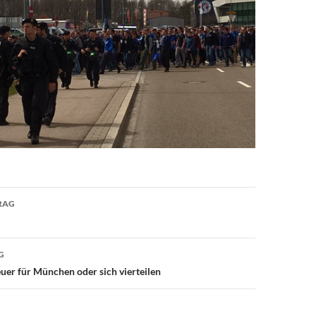
avigation
RAG
G
er für München oder sich vierteilen