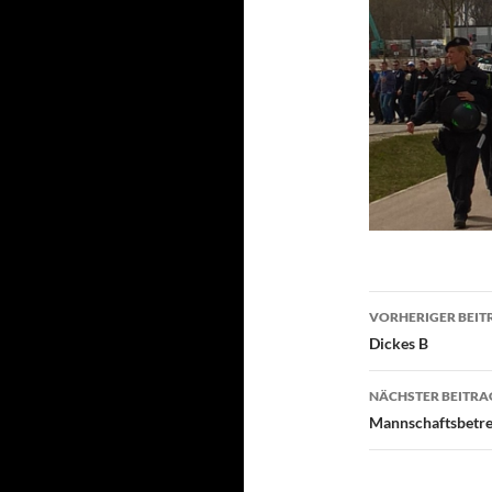
Beitragsn
VORHERIGER BEIT
Dickes B
NÄCHSTER BEITRA
Mannschaftsbetreu