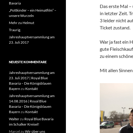
Bavaria
Das erste Mal – 
„Pottkinder – ein Heimatfilm“ –
in letzter Zeit.
unsere Wurzeln
3 leider nicht a
Mehr zu Helmut
Ticket zustand.
Traurig.
Jahreshauptversammlung am
War ja fast ein 
23. Juli 2017
gute Fleischkau
zu einem schön
NEUESTE KOMMENTARE
Mit allen Sinne
Jahreshauptversammlung am
23. Juli 2017 | Royal Blue
Bavaria – Die Königsblauen
Bayern
zu
Kontakt
Jahreshauptversammlung am
14.08.2016 | Royal Blue
Bavaria – Die Königsblauen
Bayern
zu
Kontakt
Walter
zu
Royal Blue Bavaria
im Schalker Kreisel!
Marcel
zu
Wir über uns