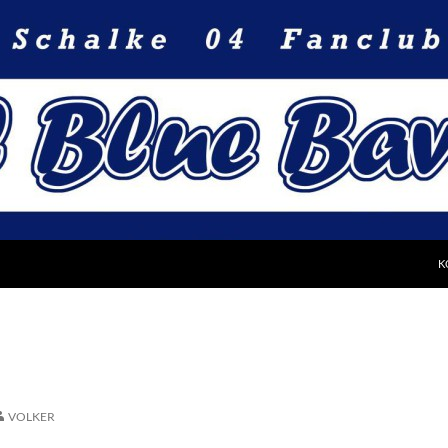
Z
K
VOLKER