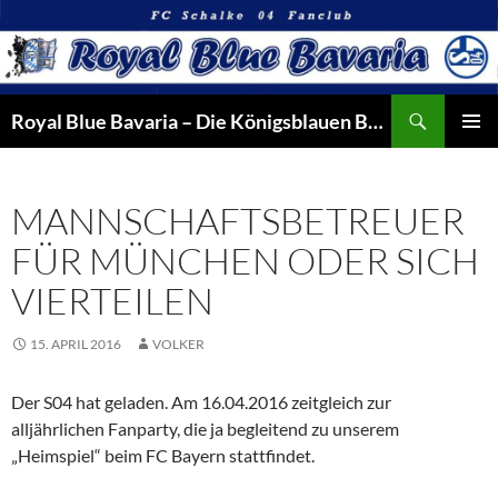
Suchen
Royal Blue Bavaria – Die Königsblauen Bayern
ZUM
PRIMÄR
INHALT
MENÜ
SPRINGEN
MANNSCHAFTSBETREUER
FÜR MÜNCHEN ODER SICH
VIERTEILEN
15. APRIL 2016
VOLKER
Der S04 hat geladen. Am 16.04.2016 zeitgleich zur
alljährlichen Fanparty, die ja begleitend zu unserem
„Heimspiel“ beim FC Bayern stattfindet.